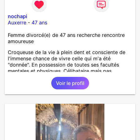
nochapi
Auxerre
-
47 ans
Femme divorcé(e) de 47 ans recherche rencontre
amoureuse
Croqueuse de la vie à plein dent et consciente de
l'immense chance de vivre celle qui m'a été
"donnée". En possession de toutes ses facultés
mentales et physiques. Célibataire mais pas
solitaire, je mène une vie bien remplie. Je ne suis
Voir le profil
pas sur ce site par dépit, ni en tant que
représentatrice de la Femme Divorcée Mal dans sa
peau. A bientôt.