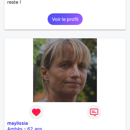
reste !
Voir le profil
maylissia
Ambès
-
62 ans