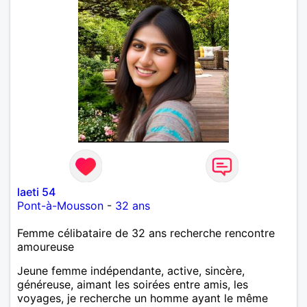
laeti 54
Pont-à-Mousson
-
32 ans
Femme célibataire de 32 ans recherche rencontre
amoureuse
Jeune femme indépendante, active, sincère,
généreuse, aimant les soirées entre amis, les
voyages, je recherche un homme ayant le même