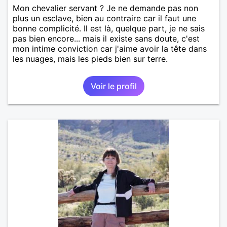
Mon chevalier servant ? Je ne demande pas non
plus un esclave, bien au contraire car il faut une
bonne complicité. Il est là, quelque part, je ne sais
pas bien encore... mais il existe sans doute, c'est
mon intime conviction car j'aime avoir la tête dans
les nuages, mais les pieds bien sur terre.
Voir le profil