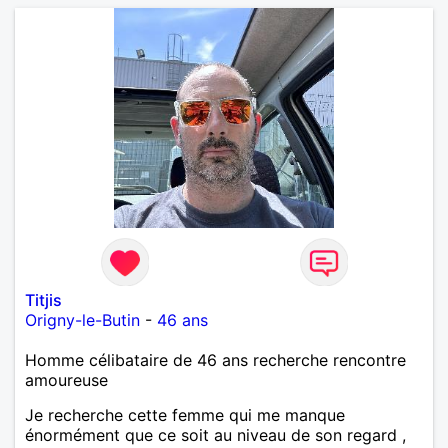
que tu crois encore à un amour vrai, prenons le
temps de discuter… et laissons l’avenir nous guider
🌹
Titjis
Origny-le-Butin
-
46 ans
Homme célibataire de 46 ans recherche rencontre
amoureuse
Je recherche cette femme qui me manque
énormément que ce soit au niveau de son regard ,