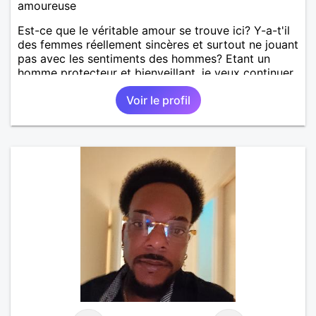
amoureuse
Est-ce que le véritable amour se trouve ici? Y-a-t'il
des femmes réellement sincères et surtout ne jouant
pas avec les sentiments des hommes? Etant un
homme protecteur et bienveillant, je veux continuer
d'y croire et pouvoir enfin former la petite famille
Voir le profil
que je désir temps. Faux profil, profiteuse et autres
joyeuseté passer votre chemin, vous ne
m'intéressez pas du tout!