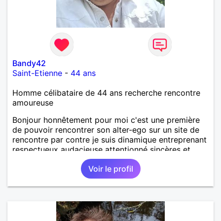
Bandy42
Saint-Etienne
-
44 ans
Homme célibataire de 44 ans recherche rencontre
amoureuse
Bonjour honnêtement pour moi c'est une première
de pouvoir rencontrer son alter-ego sur un site de
rencontre par contre je suis dinamique entreprenant
respectueux audacieuse attentionné sincères et
expressif et j' aime surtout les câlins et à les
Voir le profil
partager avec humour et amour bisous à+ à bientôt