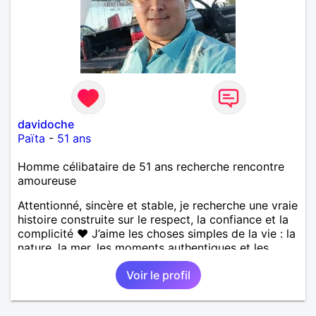
davidoche
Païta
-
51 ans
Homme célibataire de 51 ans recherche rencontre
amoureuse
Attentionné, sincère et stable, je recherche une vraie
histoire construite sur le respect, la confiance et la
complicité ❤️ J’aime les choses simples de la vie : la
nature, la mer, les moments authentiques et les
personnes au grand cœur 🌊🌿 Très câlin et
Voir le profil
affectueux, j’adore les petits moments de tendresse
et les calinous réguliers 😊❤️ La solitude finit parfois
par peser, alors si tu es en Nouvelle-Calédonie et