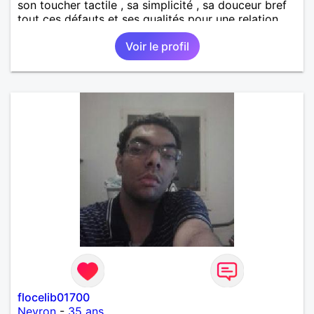
son toucher tactile , sa simplicité , sa douceur bref
tout ces défauts et ses qualités pour une relation
pérenne
Voir le profil
flocelib01700
Neyron
-
35 ans