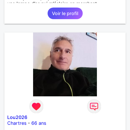
une lampe d’or qui m’éclaire en marchant...
Voir le profil
Lou2026
Chartres
-
66 ans