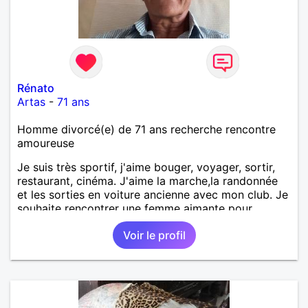
Rénato
Artas
-
71 ans
Homme divorcé(e) de 71 ans recherche rencontre
amoureuse
Je suis très sportif, j'aime bouger, voyager, sortir,
restaurant, cinéma. J'aime la marche,la randonnée
et les sorties en voiture ancienne avec mon club. Je
souhaite rencontrer une femme aimante pour,
partager, aimer et la rendre heureuse. Je souhaite
Voir le profil
partager tous les bons moments que la vie nous
propose sereinement et sans prise de tête. Je
prends soin de moi et je souhaite rencontrer une
femme qui en fait de même, qu'elle soit féminine et
authentique, les rides ne me font pas peur.