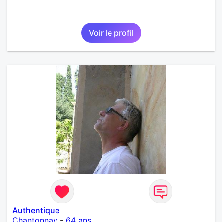
Voir le profil
Authentique
Chantonnay
-
64 ans