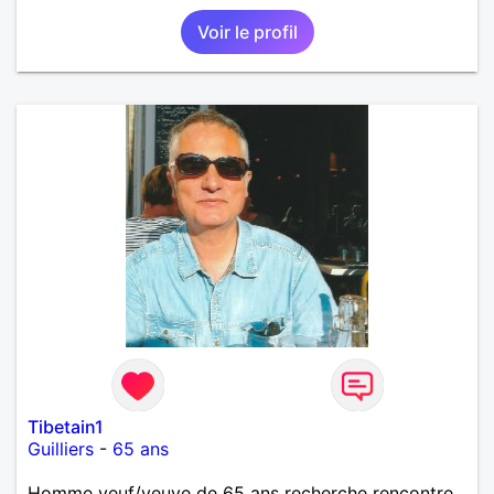
Mais tout s’explique, je suis expert immobilier ! La
Voir le profil
nature, le camping, les randonnées et le bénévolat
font aussi partie des activités qui m'enthousiasment
et m'apportent de la joie... Et si je devais énoncer
quelques unes des valeurs qui m ' habitent et qui
sont donc à mes yeux les plus importantes, je
choisirais celles-ci: l’honnêteté, l’intégrité, la fidélité
Tibetain1
Guilliers
-
65 ans
Homme veuf/veuve de 65 ans recherche rencontre