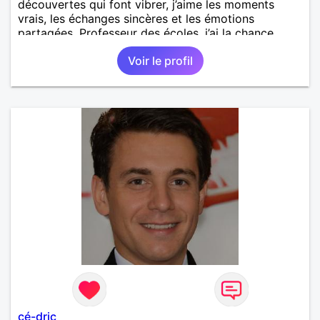
découvertes qui font vibrer, j’aime les moments
vrais, les échanges sincères et les émotions
partagées. Professeur des écoles, j’ai la chance
d’exercer un métier qui me ressemble : transmettre,
Voir le profil
éveiller, encourager. Il y a quelque chose de
précieux dans la sincérité des enfants qu’on perd
parfois en grandissant. J’écris aussi un roman — un
univers que je construis depuis quelques années
avec beaucoup d’envie, entre imagination et quête
de sens. Entre un bon film, un concert, un resto
improvisé ou une soirée plus tranquille à refaire le
monde, je suis partant. Je recherche une femme
authentique, curieuse, avec qui partager autant les
discussions que les moments simples. Si tu aimes
t’émerveiller et créer une belle complicité, faisons
connaissance.
cé-dric