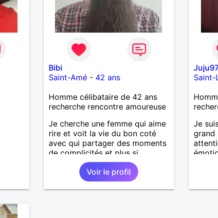
Bibi
Juju9
Saint-Amé
-
42 ans
Saint-
Homme célibataire de 42 ans
Homme 
recherche rencontre amoureuse
recher
Je cherche une femme qui aime
Je sui
rire et voit la vie du bon coté
grand 
avec qui partager des moments
attent
de complicités et plus si
émotio
affinités.
joyeux
Voir le profil