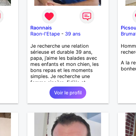
Raonnais
Picso
Raon-l'Etape
-
39 ans
Bruma
Je recherche une relation
Homme 
sérieuse et durable 39 ans,
recher
papa, j’aime les balades avec
A la r
mes enfants et mon chien, les
bonheu
bons repas et les moments
simples. Je recherche une
femme sincère, fidèle et
sérieuse, avec qui construire une
Voir le profil
belle histoire. Je ne veux pas
perdre mon temps, juste trouver
la bonne personne. ❤️