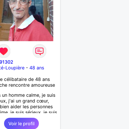
91302
té-Loupière
-
48 ans
célibataire de 48 ans
che rencontre amoureuse
s un homme calme, je suis
ux, j'ai un grand cœur,
 bien aider les personnes
ime, je suis sérieux, je suis
e, je suis honnête, j'aime
Voir le profil
'on joue avec moi et