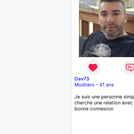
Dav73
Moûtiers
-
41 ans
Je suis une personne simp
cherche une relation avec
bonne connexion