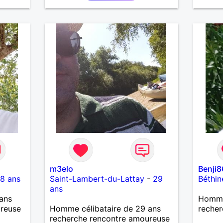
j'aime
cherch
et sér
m3elo
Benji
8 ans
Saint-Lambert-du-Lattay
-
29
Béthin
ans
ans
Homme 
ureuse
Homme célibataire de 29 ans
recher
recherche rencontre amoureuse