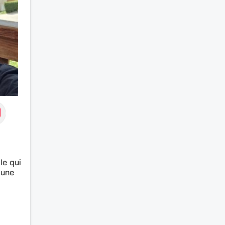
le qui
 une