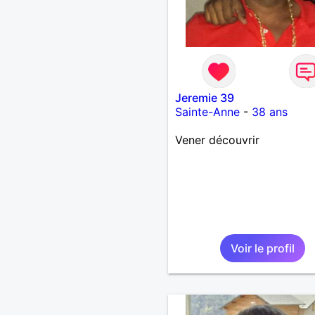
Jeremie 39
Sainte-Anne
-
38 ans
Vener découvrir
Voir le profil