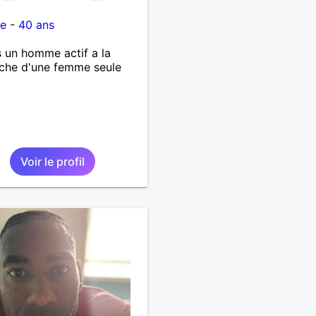
ce
-
40 ans
s un homme actif a la
che d'une femme seule
Voir le profil