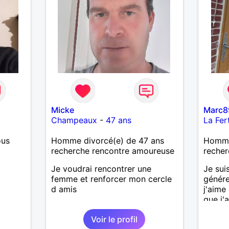
Micke
Marc8
Champeaux
-
47 ans
La Fer
ous
Homme divorcé(e) de 47 ans
Homme 
recherche rencontre amoureuse
recher
Je voudrai rencontrer une
Je sui
femme et renforcer mon cercle
génére
d amis
j'aime
que j'a
sincèr
Voir le profil
pas qu