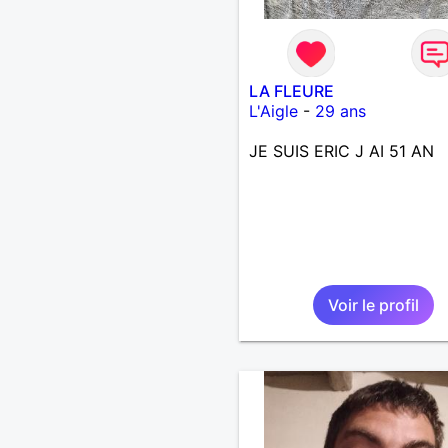
LA FLEURE
L'Aigle
-
29 ans
JE SUIS ERIC J AI 51 AN
Voir le profil