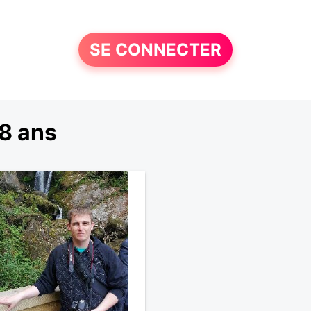
SE CONNECTER
8 ans